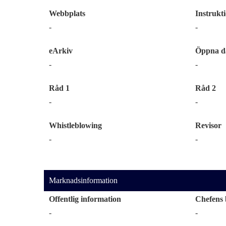
Webbplats
Instrukt
-
-
eArkiv
Öppna d
-
-
Råd 1
Råd 2
-
-
Whistleblowing
Revisor
-
-
Marknadsinformation
Offentlig information
Chefens 
-
-