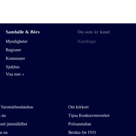
Samhälle & Börs
Du som är kund
Myndigheter
Kundlogin
Regioner
Kommuner
Sjukhus
 Varumärkesdatabas
Om körkort
a.nu
Tipsa Konkurrensverket
ed jämställdhet
Polisanmälan
en.nu
Berätta för IVO