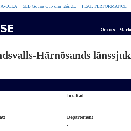
OLA
SEB
Gothia Cup drar igång...
PEAK PERFORMANCE
SAS
Om oss
Mark
dsvalls-Härnösands länssju
Inrättad
-
att
Departement
-