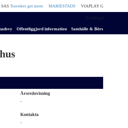
Travelers get more
MARIESTADS
VIAPLAY GROUP
Säljer nede
Kundlogin
nadsvy
Offentliggjord information
Samhälle & Börs
khus
Årsredovisning
-
Kontakta
-