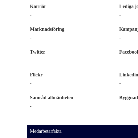
Karriär
Lediga j
-
-
Marknadsföring
Kampanj
-
-
Twitter
Faceboo
-
-
Flickr
Linkedi
-
-
Samråd allmänheten
Byggnad
-
Medarbetarfakta