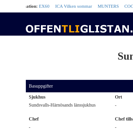
d information:
EX60
ICA Vilken sommar
MUNTERS
COCA-C
Sun
Basuppgifter
Sjukhus
Ort
Sundsvalls-Härnösands länssjukhus
-
Chef
Chef tills
-
-