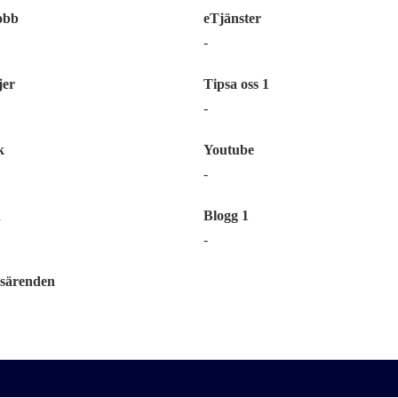
obb
eTjänster
-
er
Tipsa oss 1
-
k
Youtube
-
n
Blogg 1
-
särenden