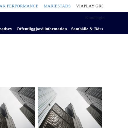
 PERFORMANCE
MARIESTADS
VIAPLAY GROUP
Säljer neder
Kundlogin
nadsvy
Offentliggjord information
Samhälle & Börs