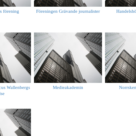
s förening
Föreningen Grävande journalister
Handelsh
cus Wallenbergs
Medieakademin
Norrsken
lse