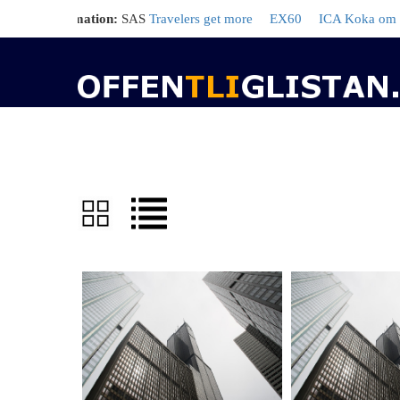
jord information:
SAS
Travelers get more
EX60
ICA Koka om kräf