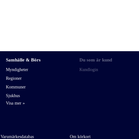
Samhälle & Börs
Du som är kund
Myndigheter
Kundlogin
Regioner
Kommuner
Sjukhus
 Varumärkesdatabas
Om körkort