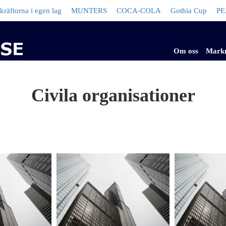
torna i egen lag
MUNTERS
COCA-COLA
Gothia Cup
PEAK
Om oss
Mark
Civila organisationer