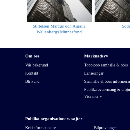
Stiftelsen Marcus och Amalia
Söd
Wallenbergs Minnesfond
Om oss
Marknadsvy
Vår bakgrund
Toppjobb samhälle & börs
Kontakt
Lanseringar
Bli kund
Samhälle & börs informera
Publika evenemang & erbj
Publika organisationers sajter
Krisinformation.se
Bilprovningen