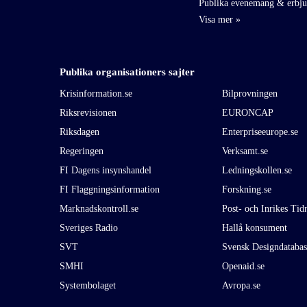
Publika evenemang & erbj
Publika organisationers sajter
Krisinformation.se
Bilprovningen
Riksrevisionen
EURONCAP
Riksdagen
Enterpriseeurope.se
Regeringen
Verksamt.se
FI Dagens insynshandel
Ledningskollen.se
FI Flaggningsinformation
Forskning.se
Marknadskontroll.se
Post- och Inrikes Tid
Sveriges Radio
Hallå konsument
SVT
Svensk Designdatabas
SMHI
Openaid.se
Systembolaget
Avropa.se