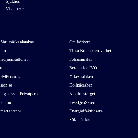
Sjukhus
 Varumärkesdatabas
Om körkort
a.nu
Tipsa Konkurrensverket
ed jämställdhet
Polisanmälan
en.nu
Berätta för IVO
nsMPensionär
Yrkestrafiken
sion.se
Kollpåcashen
ingskassan Privatperson
Auktionstorget
och bo
SwedgeoSkred
smarta vanor
Energieffektivisera
Sök mäklare