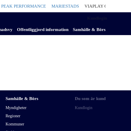
PEAK PERFORMANCE
MARIESTADS
VIAPLAY GROUP
Säljer 
Kundlogin
nadsvy
Offentliggjord information
Samhälle & Börs
Samhälle & Börs
Du som är kund
Myndigheter
Kundlogin
Regioner
Kommuner