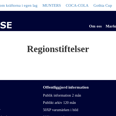
 kräftorna i egen lag
MUNTERS
COCA-COLA
Gothia Cup
Om oss
Mark
Regionstiftelser
Offentliggjord information
Publik information 2 mån
Publikt arkiv 120 mån
r
50XP varumärken i bild