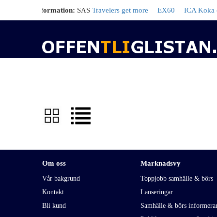
tliggjord information:
SAS
Travelers get more
EX60
ICA Koka om
Om oss
Marknadsvy
Vår bakgrund
Toppjobb samhälle & börs
Kontakt
Lanseringar
Bli kund
Samhälle & börs informera