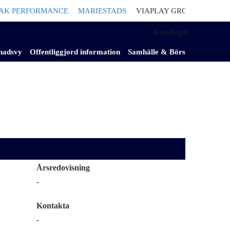
PERFORMANCE
MARIESTADS
VIAPLAY GROUP
Säljer nederlä
Kundlogin
nadsvy
Offentliggjord information
Samhälle & Börs
Årsredovisning
-
Kontakta
-