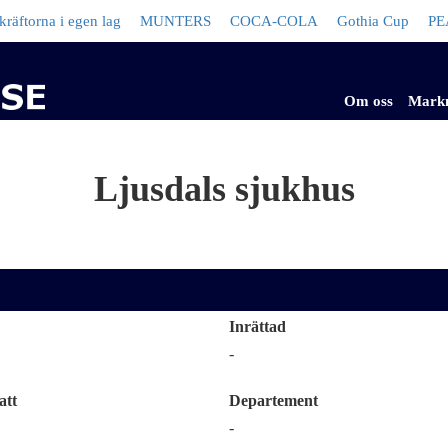
na i egen lag
MUNTERS
COCA-COLA
Gothia Cup
PEAK 
Om oss
Mark
Ljusdals sjukhus
Inrättad
-
att
Departement
-