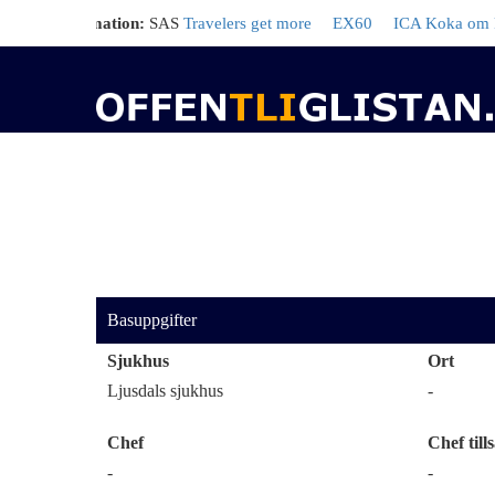
rd information:
SAS
Travelers get more
EX60
ICA Koka om kräftor
Basuppgifter
Sjukhus
Ort
Ljusdals sjukhus
-
Chef
Chef tills
-
-