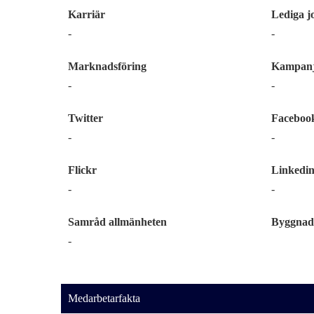
Karriär
Lediga j
-
-
Marknadsföring
Kampanj
-
-
Twitter
Faceboo
-
-
Flickr
Linkedi
-
-
Samråd allmänheten
Byggnad
-
Medarbetarfakta