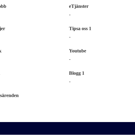
obb
eTjänster
-
er
Tipsa oss 1
-
k
Youtube
-
n
Blogg 1
-
särenden