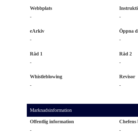
Webbplats
Instrukt
-
-
eArkiv
Öppna d
-
-
Råd 1
Råd 2
-
-
Whistleblowing
Revisor
-
-
Marknadsinformation
Offentlig information
Chefens 
-
-