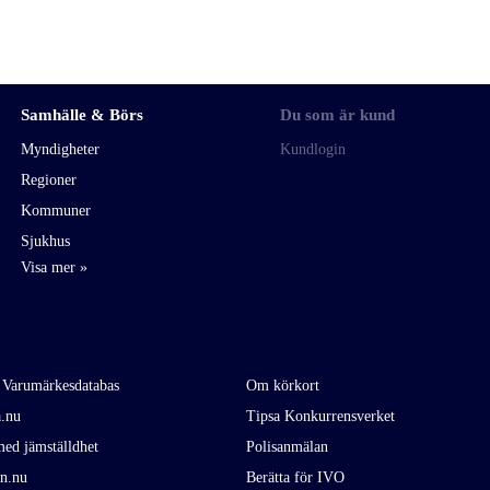
Samhälle & Börs
Du som är kund
Myndigheter
Kundlogin
Regioner
Kommuner
Sjukhus
 Varumärkesdatabas
Om körkort
a.nu
Tipsa Konkurrensverket
ed jämställdhet
Polisanmälan
en.nu
Berätta för IVO