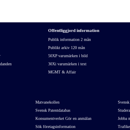
Offentliggjord information
Publik information 2 mån
Publikt arkiv 120 mån
r
50XP varumärken i bild
udanden
30Xi varumärken i text
MGMT & Affair
Matvanekollen
Svensk
Svensk Patentdatabas
Studer
Konsumentverket Gör en anmälan
Jobba m
Sök företagsinformation
Trafik