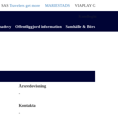
S
Travelers get more
MARIESTADS
VIAPLAY GROUP
Säljer nede
Kundlogin
nadsvy
Offentliggjord information
Samhälle & Börs
Årsredovisning
-
Kontakta
-