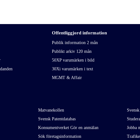
Offentliggjord information
Publik information 2 mån
Publikt arkiv 120 mån
r
50XP varumärken i bild
udanden
30Xi varumärken i text
MGMT & Affair
Matvanekollen
Svensk
Svensk Patentdatabas
Studer
Konsumentverket Gör en anmälan
Jobba m
Sök företagsinformation
Trafik