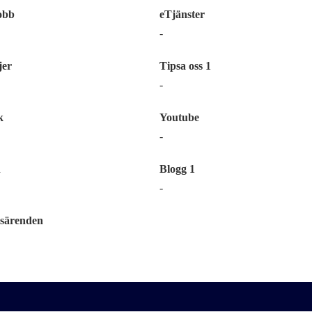
obb
eTjänster
-
er
Tipsa oss 1
-
k
Youtube
-
n
Blogg 1
-
särenden