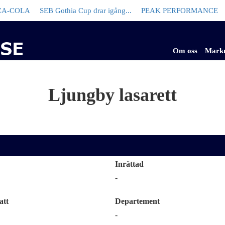
OLA
SEB
Gothia Cup drar igång...
PEAK PERFORMANCE
SA
Om oss
Mark
Ljungby lasarett
Inrättad
-
att
Departement
-