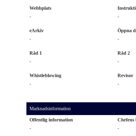
Webbplats
Instrukt
-
-
eArkiv
Öppna d
-
-
Råd 1
Råd 2
-
-
Whistleblowing
Revisor
-
-
Marknadsinformation
Offentlig information
Chefens 
-
-