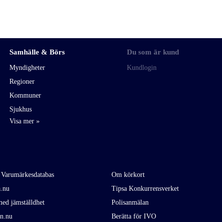
Samhälle & Börs
Du som är kund
Myndigheter
Kundlogin
Regioner
Kommuner
Sjukhus
 Varumärkesdatabas
Om körkort
a.nu
Tipsa Konkurrensverket
ed jämställdhet
Polisanmälan
en.nu
Berätta för IVO