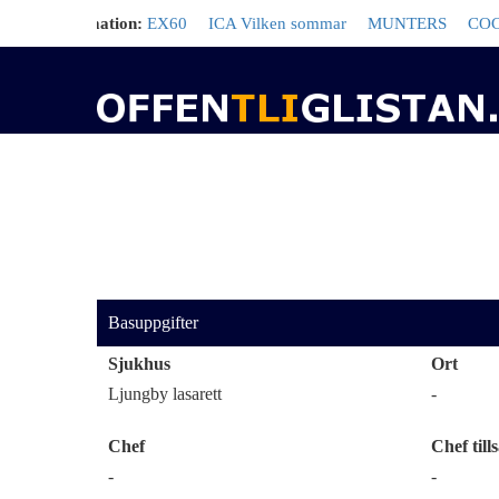
d information:
EX60
ICA Vilken sommar
MUNTERS
COCA-C
Basuppgifter
Sjukhus
Ort
Ljungby lasarett
-
Chef
Chef tills
-
-