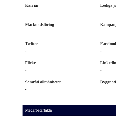
Karriär
Lediga j
-
-
Marknadsföring
Kampanj
-
-
Twitter
Faceboo
-
-
Flickr
Linkedi
-
-
Samråd allmänheten
Byggnad
-
Medarbetarfakta