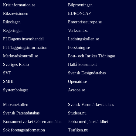
Krisinformation.se
Bilprovningen
Riksrevisionen
EURONCAP
Riksdagen
Enterpriseeurope.se
Regeringen
Verksamt.se
FI Dagens insynshandel
Ledningskollen.se
FI Flaggningsinformation
Forskning.se
Marknadskontroll.se
Post- och Inrikes Tidningar
Sveriges Radio
Hallå konsument
SVT
Svensk Designdatabas
SMHI
Openaid.se
Systembolaget
Avropa.se
Matvanekollen
Svensk Varumärkesdatabas
Svensk Patentdatabas
Studera.nu
Konsumentverket Gör en anmälan
Jobba med jämställdhet
Sök företagsinformation
Trafiken.nu