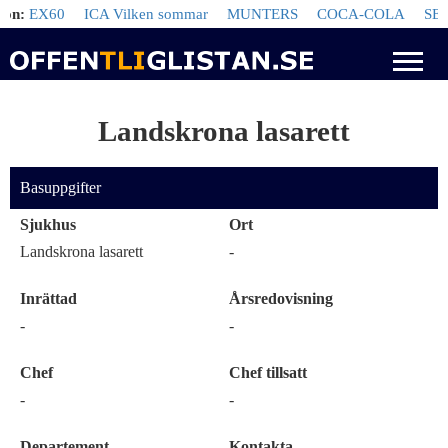
:
EX60
ICA Vilken sommar
MUNTERS
COCA-COLA
SEB
Go
Landskrona lasarett
Basuppgifter
Sjukhus
Ort
Landskrona lasarett
-
Inrättad
Årsredovisning
-
-
Chef
Chef tillsatt
-
-
Departement
Kontakta