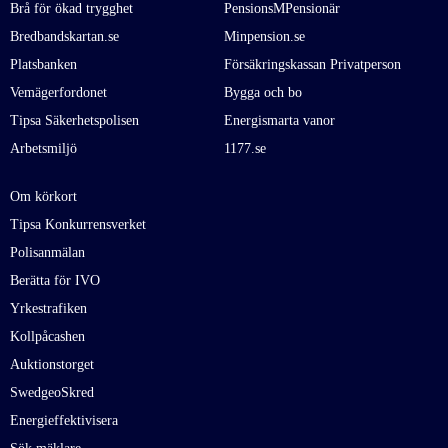
Brå för ökad trygghet
PensionsMPensionär
Bredbandskartan.se
Minpension.se
Platsbanken
Försäkringskassan Privatperson
Vemägerfordonet
Bygga och bo
Tipsa Säkerhetspolisen
Energismarta vanor
Arbetsmiljö
1177.se
Om körkort
Tipsa Konkurrensverket
Polisanmälan
Berätta för IVO
Yrkestrafiken
Kollpåcashen
Auktionstorget
SwedgeoSkred
Energieffektivisera