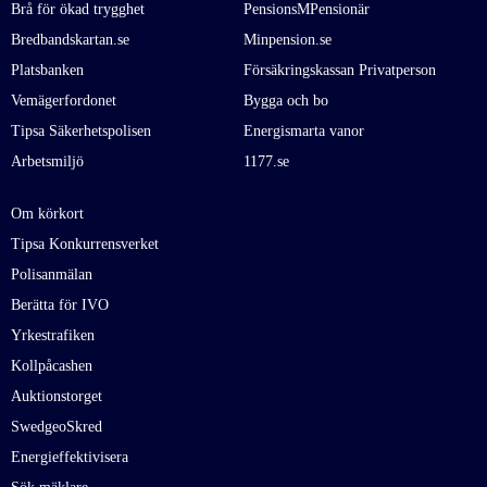
Brå för ökad trygghet
PensionsMPensionär
Bredbandskartan.se
Minpension.se
Platsbanken
Försäkringskassan Privatperson
Vemägerfordonet
Bygga och bo
Tipsa Säkerhetspolisen
Energismarta vanor
Arbetsmiljö
1177.se
Om körkort
Tipsa Konkurrensverket
Polisanmälan
Berätta för IVO
Yrkestrafiken
Kollpåcashen
Auktionstorget
SwedgeoSkred
Energieffektivisera