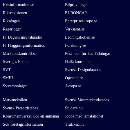
Krisinformation.se
Bilprovningen
Riksrevisionen
EURONCAP
Riksdagen
Enterpriseeurope.se
Regeringen
Verksamt.se
FI Dagens insynshandel
Ledningskollen.se
FI Flaggningsinformation
Forskning.se
Marknadskontroll.se
Post- och Inrikes Tidningar
Sveriges Radio
Hallå konsument
SVT
Svensk Designdatabas
SMHI
Openaid.se
Systembolaget
Avropa.se
Matvanekollen
Svensk Varumärkesdatabas
Svensk Patentdatabas
Studera.nu
Konsumentverket Gör en anmälan
Jobba med jämställdhet
Sök företagsinformation
Trafiken.nu