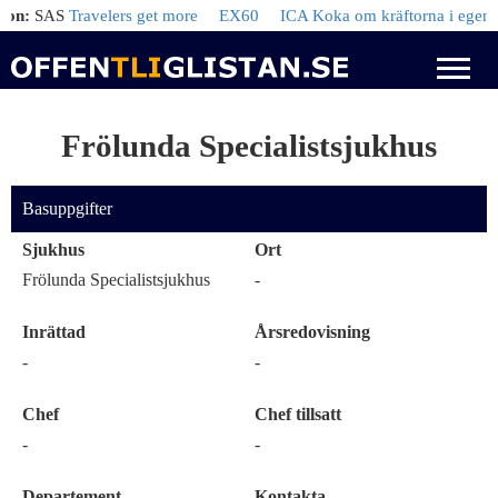
:
SAS
Travelers get more
EX60
ICA Koka om kräftorna i egen lag
Frölunda Specialistsjukhus
Basuppgifter
Sjukhus
Ort
Frölunda Specialistsjukhus
-
Inrättad
Årsredovisning
-
-
Chef
Chef tillsatt
-
-
Departement
Kontakta